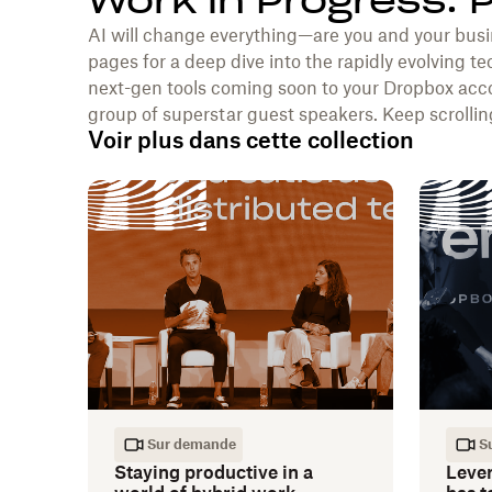
Work in Progress: 
AI will change everything—are you and your busi
pages for a deep dive into the rapidly evolving te
next-gen tools coming soon to your Dropbox acco
group of superstar guest speakers. Keep scrolling
Voir plus dans cette collection
Sur demande
S
Staying productive in a
Leve