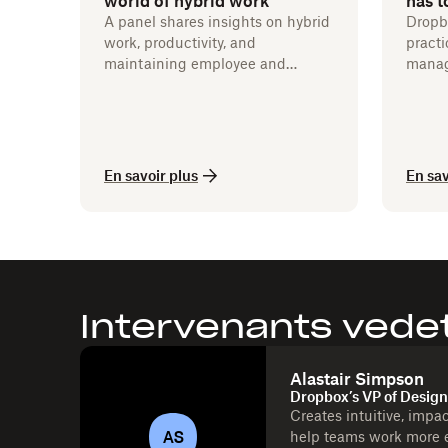
world of hybrid work
has t
A panel shares insights on hybrid
Dropbo
work, productivity, and
practi
maintaining employee and
manag
customer satisfaction.
integr
En savoir plus
En sav
Intervenants vede
Alastair Simpson
Dropbox’s VP of Design
Creates intuitive, impa
AS
help teams work more ef