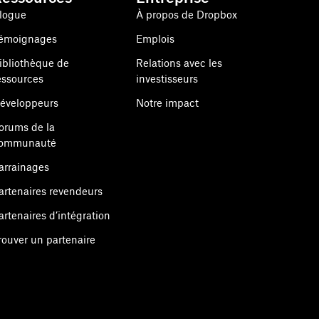
logue
À propos de Dropbox
émoignages
Emplois
ibliothèque de
Relations avec les
essources
investisseurs
éveloppeurs
Notre impact
orums de la
ommunauté
arrainages
artenaires revendeurs
artenaires d’intégration
rouver un partenaire