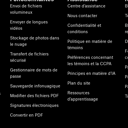
Envoi de fichiers
Centre d’assistance
B
volumineux
Nous contacter
T
Envoyer de longues
Confidentialité et
B
vidéos
conditions
r
Stockage de photos dans
Politique en matière de
D
le nuage
témoins
F
Transfert de fichiers
Préférences concernant
c
sécurisé
les témoins et la CCPA
P
Gestionnaire de mots de
Principes en matière d’IA
passe
P
Plan du site
Sauvegarde infonuagique
P
Ressources
s
Modifier des fichiers PDF
T
d’apprentissage
Signatures électroniques
Convertir en PDF