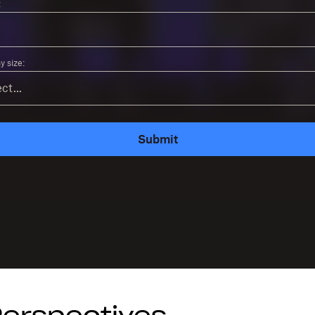
:
 size:
Submit