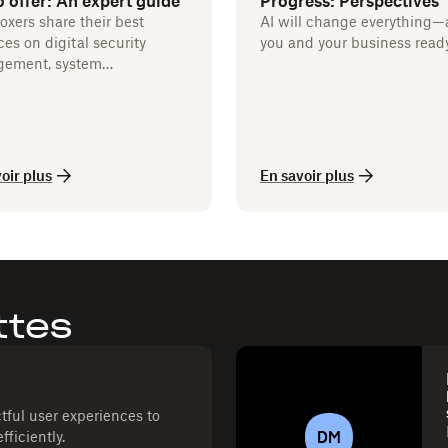
o offer: An expert guide
Progress: Perspectives
xers share their best
AI will change everything—
ces on digital security
you and your business read
ement, system
ations, and more.
oir plus
En savoir plus
ttes
ctful user experiences to
DM
ficiently.