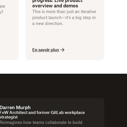
progress: Live product
overview and demos
are
This is more than just an iterative
y?
product launch—it's a big step in
a new direction.
En savoir plus
Darren Murph
FoW Architect and former GitLab workplace
strategist
Reimagines how teams collaborate to build