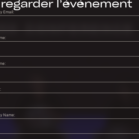
regarder l’événement
 Email:
ame:
me:
:
y Name: