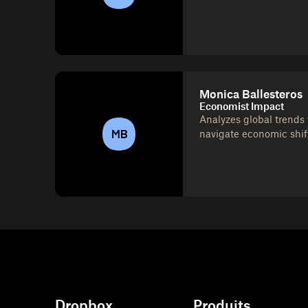
Monica Ballesteros
Economist Impact
Analyzes global trends 
MB
navigate economic shif
Dropbox
Produits