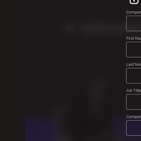
Company
First N
Last Na
Job Title
Compan