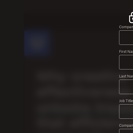
Company
First N
Last Na
Job Title
Compan