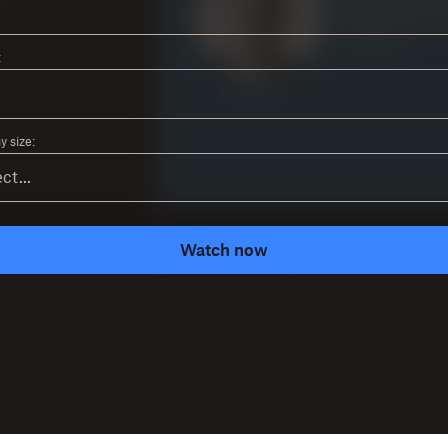
:
 size:
Watch now