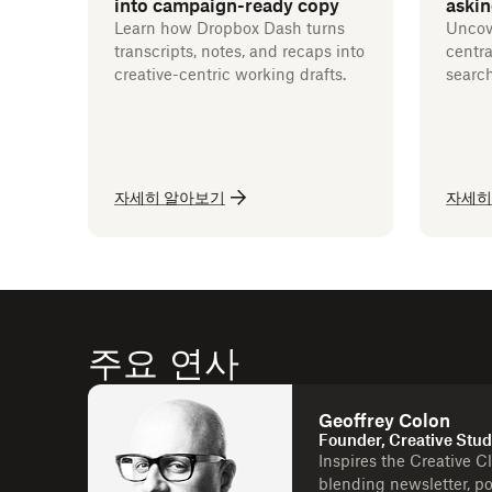
into campaign-ready copy
askin
Learn how Dropbox Dash turns
Uncov
transcripts, notes, and recaps into
centra
creative-centric working drafts.
search
자세히 알아보기
자세히
주요 연사
Geoffrey Colon
Founder, Creative Stud
Inspires the Creative C
blending newsletter, po