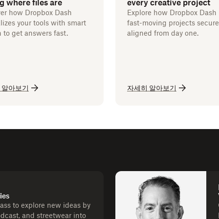
g where files are
every creative project
er how Dropbox Dash
Explore how Dropbox Dash
lizes your tools with smart
fast-moving projects secur
 to get answers fast.
aligned from day one.
 알아보기
자세히 알아보기
ies
lass to explore new ideas by
dcast, and streetwear into