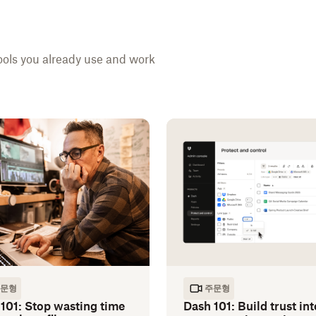
ools you already use and work
문형
주문형
101: Stop wasting time
Dash 101: Build trust int