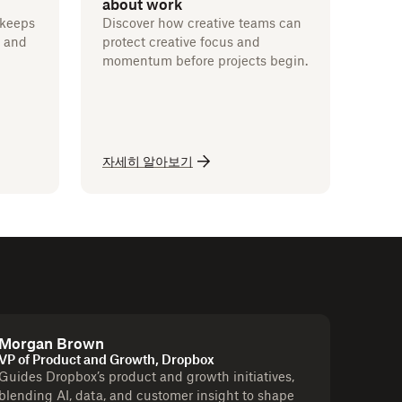
about work
 keeps
Discover how creative teams can
e and
protect creative focus and
momentum before projects begin.
자세히 알아보기
Morgan Brown
VP of Product and Growth, Dropbox
Guides Dropbox’s product and growth initiatives,
blending AI, data, and customer insight to shape