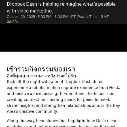
Dropbox Dash is helping reimagine what’s possible
with video marketing.
October 29, 2025
•
5:00 PM
-
8:00 PM
•
PT (Pacific Time - GMT-
08:00)
เข้าร่วมกิจกรรมของเรา
สิ่งที่คุณสามารถคาดหวังว่าจะได้รับ
Kick off the night with a brief Dropbox Dash demo,
experience a robotic motion capture experience from Heck,
and receive an exclusive gift. From there, the focus is on
creating connection, creating space for peers to meet,
share insights, and strengthen relationships across the Bay
Area’s creative community.
Along the way, hear stories that highlight how Dash clears
roadblocks and helps creatives pave the way for the next