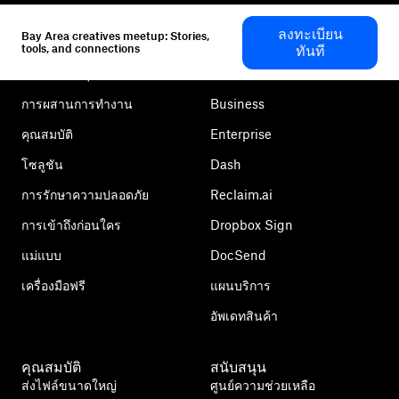
Dropbox
ผลิตภัณฑ์
ลงทะเบียน
Bay Area creatives meetup: Stories,
แอปเดสก์ท็อป
Plus
tools, and connections
ทันที
แอปสำหรับอุปกรณ์เคลื่อนที่
Professional
การผสานการทำงาน
Business
คุณสมบัติ
Enterprise
โซลูชัน
Dash
การรักษาความปลอดภัย
Reclaim.ai
การเข้าถึงก่อนใคร
Dropbox Sign
แม่แบบ
DocSend
เครื่องมือฟรี
แผนบริการ
อัพเดทสินค้า
คุณสมบัติ
สนับสนุน
ส่งไฟล์ขนาดใหญ่
ศูนย์ความช่วยเหลือ