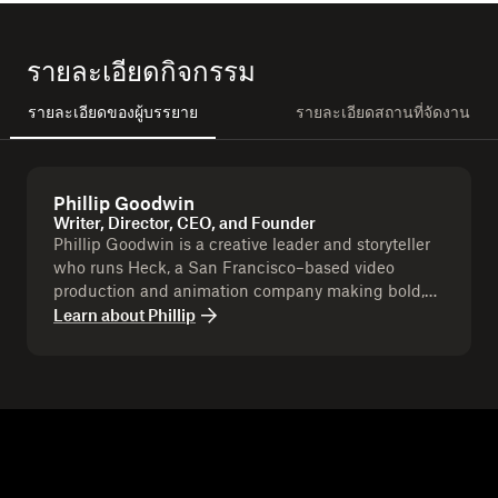
รายละเอียดกิจกรรม
รายละเอียดของผู้บรรยาย
รายละเอียดสถานที่จัดงาน
Phillip Goodwin
Writer, Director, CEO, and Founder
Phillip Goodwin is a creative leader and storyteller
who runs Heck, a San Francisco–based video
production and animation company making bold,
memorable content for brands. With over six years
Learn about
Phillip
leading Heck, Phil has directed and produced work
that blends strategy with artistry to help companies
stand out and connect with their audiences.