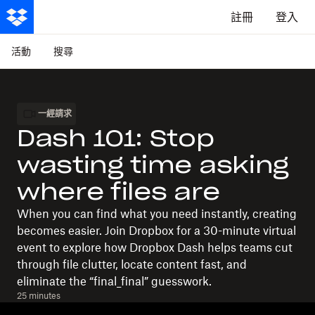
註冊
登入
活動
搜尋
一經請求
Dash 101: Stop
wasting time asking
where files are
When you can find what you need instantly, creating
becomes easier. Join Dropbox for a 30-minute virtual
event to explore how Dropbox Dash helps teams cut
through file clutter, locate content fast, and
eliminate the “final_final” guesswork.
25 minutes