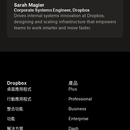
Sarah Magier
Corporate Systems Engineer, Dropbox
Drives internal systems innovation at Dropbox,
designing and scaling infrastructure that empowers
teams to work smarter and move faster.
Dropbox
產品
桌面應用程式
Plus
行動應用程式
Professional
整合功能
Business
功能
Enterprise
解決方案
Dash