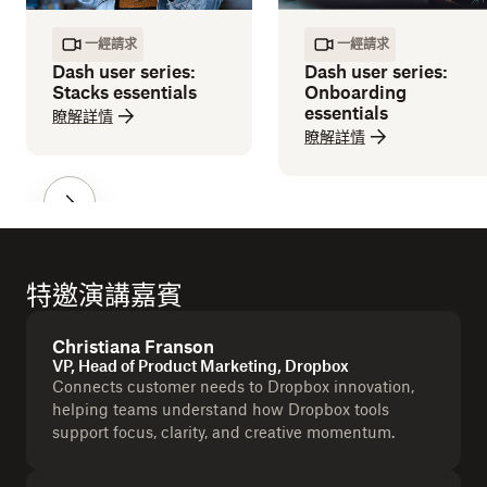
一經請求
一經請求
Dash user series:
Dash user series:
Stacks essentials
Onboarding
essentials
瞭解詳情
瞭解詳情
特邀演講嘉賓
Christiana Franson
VP, Head of Product Marketing, Dropbox
Connects customer needs to Dropbox innovation,
helping teams understand how Dropbox tools
support focus, clarity, and creative momentum.