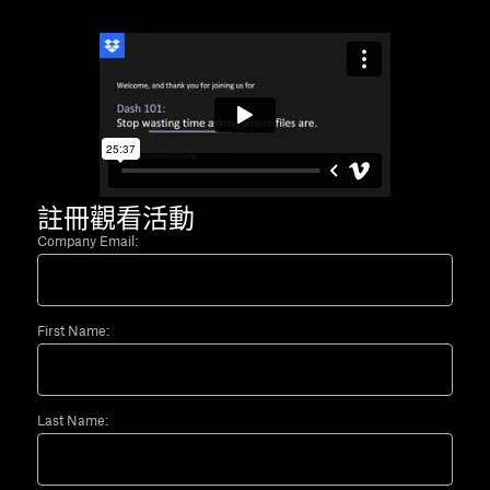
註冊觀看活動
Company Email:
First Name:
Last Name: