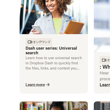
オンデマンド
Dash user series: Universal
search
Learn how to use universal search
オ
in Dropbox Dash to quickly find
:
Wha
the files, links, and context you
Hear 
need to keep work moving.
proce
Lear
Learn more