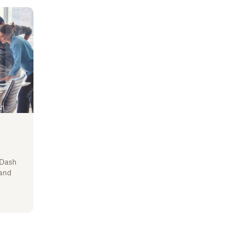
 Dash
 and