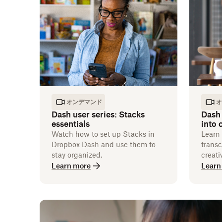
オンデマンド
オ
Dash user series: Stacks
Dash 
essentials
into
Watch how to set up Stacks in
Learn
Dropbox Dash and use them to
transc
stay organized.
creati
Learn more
Learn