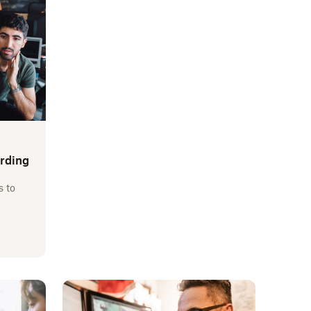
arding
s to