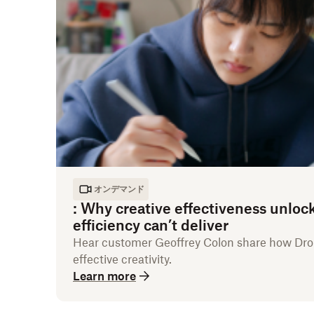
オンデマンド
:
Why creative effectiveness unloc
efficiency can’t deliver
Hear customer Geoffrey Colon share how D
effective creativity.
Learn more