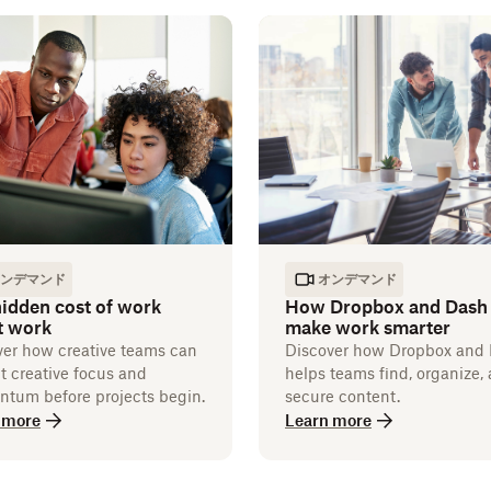
ンデマンド
オンデマンド
idden cost of work
How Dropbox and Dash
t work
make work smarter
ver how creative teams can
Discover how Dropbox and
t creative focus and
helps teams find, organize,
tum before projects begin.
secure content.
 more
Learn more