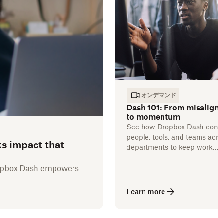
オンデマンド
Dash 101: From misalig
to momentum
See how Dropbox Dash con
people, tools, and teams ac
ks impact that
departments to keep work
flowing.
ropbox Dash empowers
Learn more