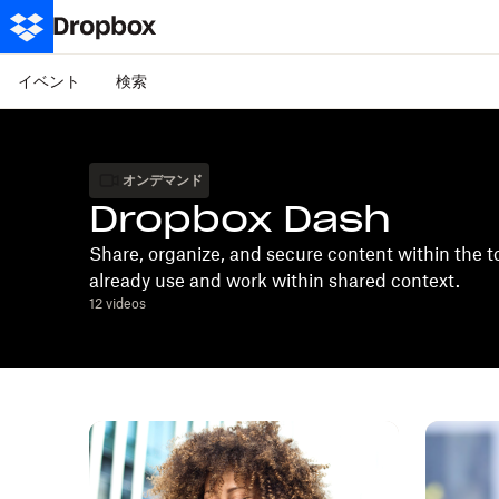
イベント
検索
オンデマンド
Dropbox Dash
Share, organize, and secure content within the t
already use and work within shared context.
12
videos