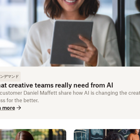
ンデマンド
t creative teams really need from AI
customer Daniel Maffett share how AI is changing the creat
ss for the better.
n more