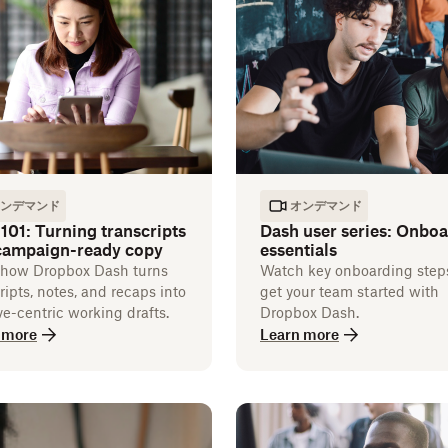
ンデマンド
オンデマンド
101: Turning transcripts
Dash user series: Onbo
 campaign-ready copy
essentials
 how Dropbox Dash turns
Watch key onboarding step
ripts, notes, and recaps into
get your team started with
ve-centric working drafts.
Dropbox Dash.
 more
Learn more