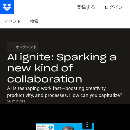
登録する
ログイン
イベント
検索
オンデマンド
AI ignite: Sparking a
new kind of
collaboration
AI is reshaping work fast—boosting creativity,
productivity, and processes. How can you capitalize?
56 minutes