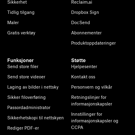
Sikkerhet
Reclaim.ai
Tidlig tilgang
Dropbox Sign
Maler
DocSend
Gratis verktøy
Abonnementer
Produktoppdateringer
Funksjoner
Støtte
Send store filer
Hjelpesenter
Send store videoer
Kontakt oss
Laging av bilder i nettsky
Personvern og vilkår
Sikker filoverføring
Retningslinjer for
informasjonskapsler
Passordadministrator
Innstillinger for
Sikkerhetskopi til nettskyen
informasjonskapsler og
CCPA
Rediger PDF-er