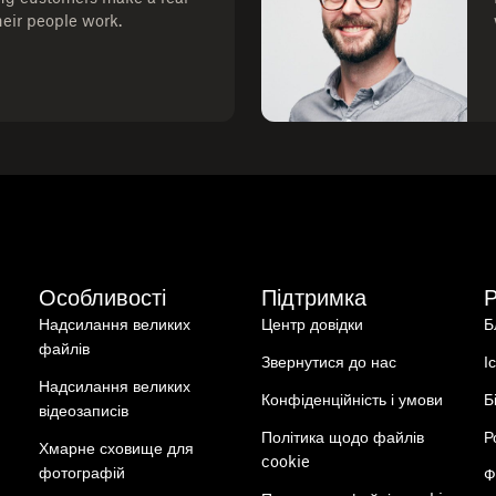
heir people work.
Особливості
Підтримка
Надсилання великих
Центр довідки
Б
файлів
Звернутися до нас
І
Надсилання великих
Конфіденційність і умови
Б
відеозаписів
Політика щодо файлів
Р
Хмарне сховище для
cookie
фотографій
Ф