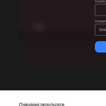
Country
Company
Очікувані результати