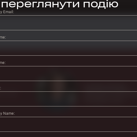
переглянути подію
 Email:
ame:
me:
:
y Name: