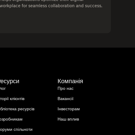
workplace for seamless collaboration and success.
Ресурси
Компанія
лог
Про нас
сторії клієнтів
Вакансії
ібліотека ресурсів
Інвесторам
озробникам
Наш вплив
оруми спільноти