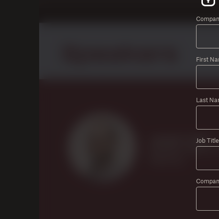
Company
First N
Last Na
Job Title
Compan