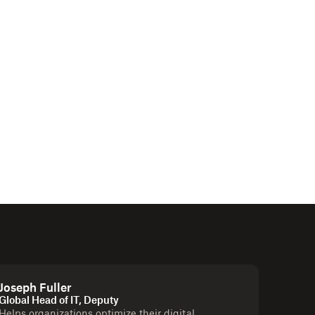
Joseph Fuller
Global Head of IT, Deputy
Helps organizations optimize their digital