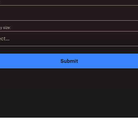
:
 size:
Submit