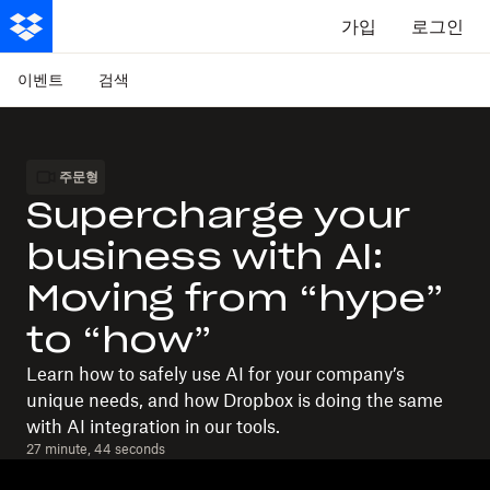
가입
로그인
이벤트
검색
주문형
Supercharge your
business with AI:
Moving from “hype”
to “how”
Learn how to safely use AI for your company’s
unique needs, and how Dropbox is doing the same
with AI integration in our tools.
27 minute, 44 seconds