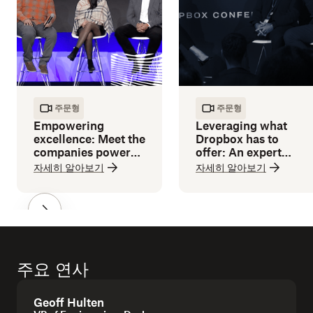
주문형
주문형
Empowering
Leveraging what
excellence: Meet the
Dropbox has to
companies powered
offer: An expert
by Dropbox
guide
자세히 알아보기
자세히 알아보기
주요 연사
Geoff Hulten