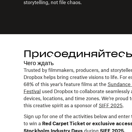
storytelling, not file chaos.
Присоединяйтесь
Чего ждать
Trusted by filmmakers, producers, and storyteller
Dropbox helps bring creative visions to life. For 
68% of this year’s feature films at the
Sundance 
Festival
used Dropbox to collaborate seamlessly 
devices, locations, and time zones. We’re proud 
this creative spirit as a sponsor of
SIFF 2025
.
Sign up for one of the activities below and enter
to win a
Red Carpet Ticket or exclusive access
during
Stockholm Industry Days
SIFF 2025.