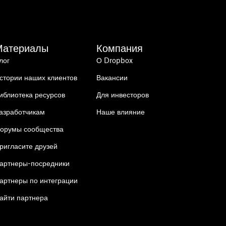
Материалы
Компания
лог
О Dropbox
стории наших клиентов
Вакансии
иблиотека ресурсов
Для инвесторов
азработчикам
Наше влияние
орумы сообщества
ригласите друзей
артнеры-посредники
артнеры по интеграции
айти партнера