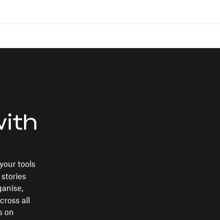
with
your tools
 stories
rganise,
cross all
s on