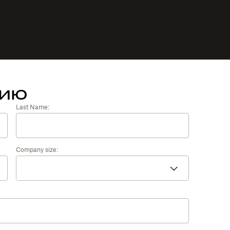
тию
Last Name:
Company size: