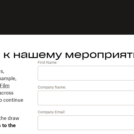
 к нашему мероприя
First Name:
s,
example,
Film
Company Name:
across
to continue
Company Email:
 the draw
 to the