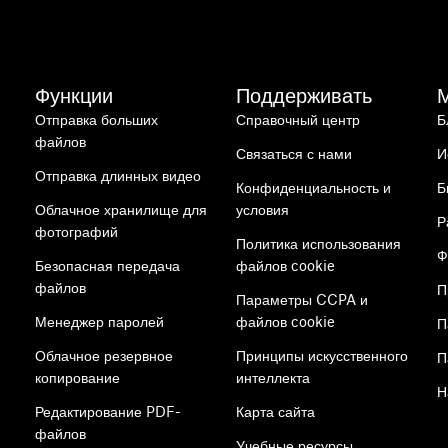
Функции
Поддерживать
Отправка больших
Справочный центр
Б
файлов
Связаться с нами
И
Отправка длинных видео
Конфиденциальность и
Б
Облачное хранилище для
условия
Р
фотографий
Политика использования
Ф
Безопасная передача
файлов cookie
файлов
П
Параметры CCPA и
Менеджер паролей
файлов cookie
П
Облачное резервное
Принципы искусственного
П
копирование
интеллекта
Н
Редактирование PDF-
Карта сайта
файлов
Учебные ресурсы