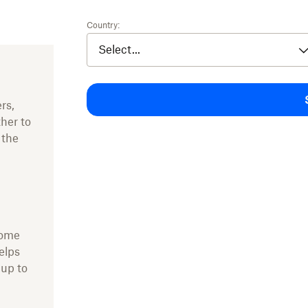
Country:
rs,
ther to
 the
come
elps
 up to